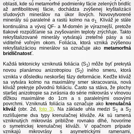
oblasti, kde sú metamorfné podmienky fácie zelených bridlíc
až amfibolitovej fácie, dochádza zvýšenej kryštalizácii
sľudových minerálov na úkor ílových. Novovytvorené
minerály sú paralelné a rastú kolmo na σ
Kliváž je stále
1.
kontinuálna a vývoj QF- a M-domén je výraznejší, pretože
tlakové rozpúšťanie sa zvyšovaním teploty zrýchľuje. Takto
rekryštalizované minerály vytvárajú zreteľné pásy a sú
viditeľné voľným okom. Foliácia, ktorá vzniká zvýšenou
rekryštalizáciou minerálov sa označuje ako
metamorfná
bridličnatosť
.
Každá tektonicky vzniknutá foliácia (S
) môže byť prekrytá
1
novou planárnou anizotropiou (S
) iného smeru, ktorá
2
vznikla v dôsledku neskoršej fázy deformácie. Keďže kliváž
sa vytvára kolmo na maximálny smer skracovania, nová
kliváž prekryje pôvodnú foliáciu. Často sa stáva, že plochy
staršej anizotropie sa zvrásnia do série mikrovrás v vlnovou
dĺžkou maximálne do 1cm a s paralelnými osovými
povrchmi. Vzniknutá foliácia sa označuje ako
krenulačná
kliváž
(obr. 2d,
foto 3)
. Na základe uhla medzi S
a S
1
2
rozlišujeme dva typy krenulačnej kliváže. Ak sú ramená
vzniknutých mikrovrás približne rovnako dlhé, hovoríme
o symetrickej krenulačnej kliváži. V opačnom prípade
vznikajú mikrovrásy s asymetrickými ramenami,