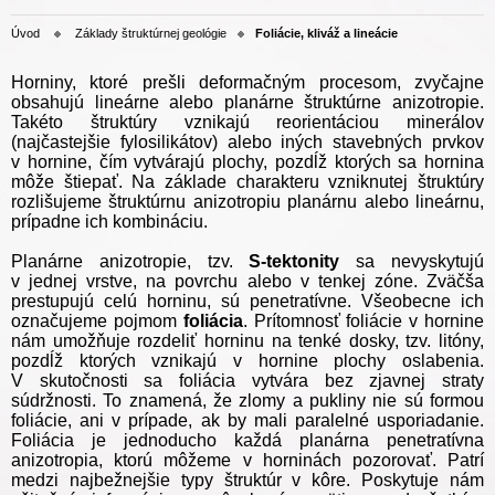
Úvod
Základy štruktúrnej geológie
Foliácie, kliváž a lineácie
Horniny, ktoré prešli deformačným procesom, zvyčajne
obsahujú lineárne alebo planárne štruktúrne anizotropie.
Takéto štruktúry vznikajú reorientáciou minerálov
(najčastejšie fylosilikátov) alebo iných stavebných prvkov
v hornine, čím vytvárajú plochy, pozdĺž ktorých sa hornina
môže štiepať. Na základe charakteru vzniknutej štruktúry
rozlišujeme štruktúrnu anizotropiu planárnu alebo lineárnu,
prípadne ich kombináciu.
Planárne anizotropie, tzv.
S-tektonity
sa nevyskytujú
v jednej vrstve, na povrchu alebo v tenkej zóne. Zväčša
prestupujú celú horninu, sú penetratívne. Všeobecne ich
označujeme pojmom
foliácia
. Prítomnosť foliácie v hornine
nám umožňuje rozdeliť horninu na tenké dosky, tzv. litóny,
pozdĺž ktorých vznikajú v hornine plochy oslabenia.
V skutočnosti sa foliácia vytvára bez zjavnej straty
súdržnosti. To znamená, že zlomy a pukliny nie sú formou
foliácie, ani v prípade, ak by mali paralelné usporiadanie.
Foliácia je jednoducho každá planárna penetratívna
anizotropia, ktorú môžeme v horninách pozorovať. Patrí
medzi najbežnejšie typy štruktúr v kôre. Poskytuje nám