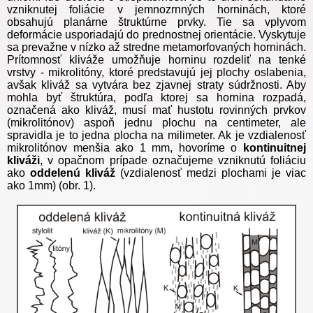
vzniknutej foliácie v jemnozrnných horninách, ktoré
obsahujú planárne štruktúrne prvky. Tie sa vplyvom
deformácie usporiadajú do prednostnej orientácie. Vyskytuje
sa prevažne v nízko až stredne metamorfovaných horninách.
Prítomnosť kliváže umožňuje horninu rozdeliť na tenké
vrstvy - mikrolitóny, ktoré predstavujú jej plochy oslabenia,
avšak kliváž sa vytvára bez zjavnej straty súdržnosti. Aby
mohla byť štruktúra, podľa ktorej sa hornina rozpadá,
označená ako kliváž, musí mať hustotu rovinných prvkov
(mikrolitónov) aspoň jednu plochu na centimeter, ale
spravidla je to jedna plocha na milimeter. Ak je vzdialenosť
mikrolitónov menšia ako 1 mm, hovoríme o
kontinuitnej
kliváži
, v opačnom prípade označujeme vzniknutú foliáciu
ako
oddelenú kliváž
(vzdialenosť medzi plochami je viac
ako 1mm) (obr. 1).