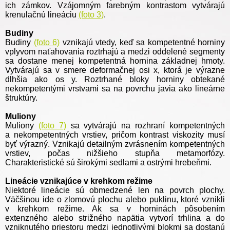
ich zámkov. Vzájomným farebným kontrastom vytvárajú
krenulačnú lineáciu
(foto 3)
.
Budiny
Budiny
(foto 6)
vznikajú vtedy, keď sa kompetentné horniny
vplyvom naťahovania roztrhajú a medzi oddelené segmenty
sa dostane menej kompetentná hornina základnej hmoty.
Vytvárajú sa v smere deformačnej osi x, ktorá je výrazne
dlhšia ako os y. Roztrhané bloky horniny obtekané
nekompetentými vrstvami sa na povrchu javia ako lineárne
štruktúry.
Muliony
Muliony
(foto 7)
sa vytvárajú na rozhraní kompetentných
a nekompetentných vrstiev, pričom kontrast viskozity musí
byť výrazný. Vznikajú detailným zvrásnením kompetentných
vrstiev, počas nižšieho stupňa metamorfózy.
Charakteristické sú širokými sedlami a ostrými hrebeňmi.
Lineácie vznikajúce v krehkom režime
Niektoré lineácie sú obmedzené len na povrch plochy.
Väčšinou ide o zlomovú plochu alebo puklinu, ktoré vznikli
v krehkom režime. Ak sa v horninách pôsobením
extenzného alebo strižného napätia vytvorí trhlina a do
vzniknutého priestoru medzi jednotlivými blokmi sa dostanú