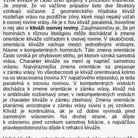
Vznik kliváže je často úzko spojený s procesom vrásnenia.
Je zrejmé, že vo väčšine prípadov tieto dve štruktúry
vznikajú súčasne. Z geometrického hľadiska kliváž
rozdeľuje vrásu na pozdĺžne zóny, ktoré majú nejaký vzťah
k osovej rovine vrásy. Ak je s ňou kliváž paralelná, hovoríme
o nej ako o
kliváži osovej roviny
. Zaujímavosťou je, že pri
horninách s rôznou litológiou môže dochádzať k zmene
orientácie kliváže vzhľadom k osovej rovine. V skutočnosti,
orientácia kliváže varíruje medzi jednotlivými vrstvami,
hlavne v kompetentných horninách. Táto zmena orientácie
často vzniká pri ohybovom strihu, pri ktorom vzniká samotná
vrása. Charakter kliváže sa mení aj naprieč samotnou
vrásou. Najvýraznejšia zmena orientácie sa prejavuje
v zámku vrásy. Vo všeobecnosti je kliváž orientovaná kolmo
na os skracovania (rovina XY napäťového elipsoidu), je teda
paralelná s osovou rovinou. V kompetentných vrstvách
dochádza k zmene orientácie v zámku vrásy, kliváž má
v antiklinále rozbiehavý smer, v nekompetentných vrstvách
je charakter kliváže v zámku zbiehavý. Zmena orientácie
planárnej anizotropie v zámku vrásy súvisí s jej vznikom.
Kliváž je kontinuálna, ak je už dobre vyvinutá pred
samotným vrásnením. Na druhej strane, ak dôjde
k vrásneniu pred vznikom samotnej foliácie, s najväčšou
pravdepodobnosťou dôjde k refrakcii kliváže.