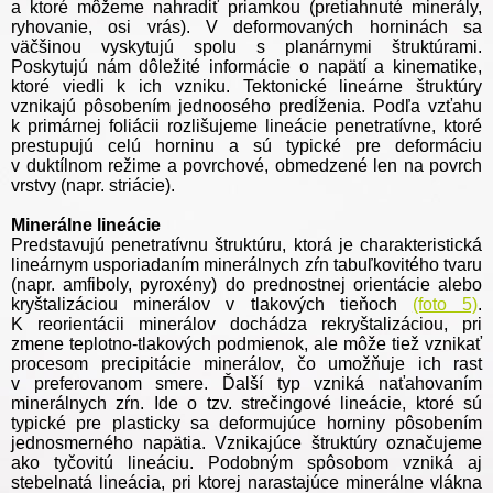
a ktoré môžeme nahradiť priamkou (pretiahnuté minerály,
ryhovanie, osi vrás). V deformovaných horninách sa
väčšinou vyskytujú spolu s planárnymi štruktúrami.
Poskytujú nám dôležité informácie o napätí a kinematike,
ktoré viedli k ich vzniku. Tektonické lineárne štruktúry
vznikajú pôsobením jednoosého predĺženia. Podľa vzťahu
k primárnej foliácii rozlišujeme lineácie penetratívne, ktoré
prestupujú celú horninu a sú typické pre deformáciu
v duktílnom režime a povrchové, obmedzené len na povrch
vrstvy (napr. striácie).
Minerálne lineácie
Predstavujú penetratívnu štruktúru, ktorá je charakteristická
lineárnym usporiadaním minerálnych zŕn tabuľkovitého tvaru
(napr. amfiboly, pyroxény) do prednostnej orientácie alebo
kryštalizáciou minerálov v tlakových tieňoch
(foto 5)
.
K reorientácii minerálov dochádza rekryštalizáciou, pri
zmene teplotno-tlakových podmienok, ale môže tiež vznikať
procesom precipitácie minerálov, čo umožňuje ich rast
v preferovanom smere. Ďalší typ vzniká naťahovaním
minerálnych zŕn. Ide o tzv. strečingové lineácie, ktoré sú
typické pre plasticky sa deformujúce horniny pôsobením
jednosmerného napätia. Vznikajúce štruktúry označujeme
ako tyčovitú lineáciu. Podobným spôsobom vzniká aj
stebelnatá lineácia, pri ktorej narastajúce minerálne vlákna