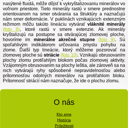
nasýtené fluidá, môže dôjsť k vykryštalizovaniu minerálov vo
voľnom priestore. Tieto minerály rastú v smere prednostne
orientovanom na smer otvárania sa štruktúry a naznačujú
nám smer deformácie. V puklinách vznikajúcich extenzným
režimom môžu takúto lineáciu vytvárať
vláknité minerály
(foto 8)
, ktoré rastú v smere extenzie. Ak minerály
kryštalizujú na postupne sa otvárajúcej zlomovej ploche,
hovoríme im
minerálne akrečné stupne
(foto 9)
. Sú
spoľahlivým indikátorom určovania zmyslu pohybu na
zlome. Ďalší typ lineácie, ktorý môžeme pozorovať na
zlomovej ploche sú
striácie
(foto 10)
. Vznikajú obrusovaním
plochy zlomu protiľahlým blokom počas zlomovej aktivity.
Vzájomným obrusovaním sa plochy leštia, ale zároveň sa na
nich vytvárajú ryhy spôsobené nepravidelnosťou alebo
prítomnosťou odolných minerálov na protiľahlom bloku.
Prítomnosť striácií nám naznačuje, že ide o plochu zlomu.
O nás
Kto sme
História
Príležitosti