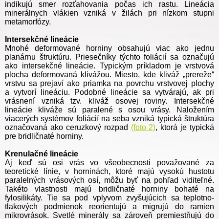
indikujú smer rozťahovania počas ich rastu. Lineácia
minerálnych vlákien vzniká v žilách pri nízkom stupni
metamorfózy.
Intersekčné lineácie
Mnohé deformované horniny obsahujú viac ako jednu
planárnu štruktúru. Priesečníky týchto foliácií sa označujú
ako intersekčné lineácie. Typickým príkladom je vrstvová
plocha deformovaná klivážou. Miesto, kde kliváž „prereže“
vrstvu sa prejaví ako priamka na povrchu vrstvovej plochy
a vytvorí lineáciu. Podobné lineácie sa vytvárajú, ak pri
vrásnení vzniká tzv. kliváž osovej roviny. Intersekčné
lineácie kliváže sú paralené s osou vrásy. Naložením
viacerých systémov foliácií na seba vzniká typická štruktúra
označovaná ako ceruzkový rozpad
(foto 2)
, ktorá je typická
pre bridličnaté horniny.
Krenulačné lineácie
Aj keď sú osi vrás vo všeobecnosti považované za
teoretické línie, v horninách, ktoré majú vysokú hustotu
paralelných vrásových osí, môžu byť na pohľad viditeľné.
Takéto vlastnosti majú bridličnaté horniny bohaté na
fylosilikáty. Tie sa pod vplyvom zvyšujúcich sa teplotno-
tlakových podmienok reorientujú a migrujú do ramien
mikrovrások. Svetlé minerály sa zároveň premiestňujú do