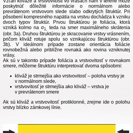
Vzťah kliváže a vrstvovitosti vo vrásach nám v teréne môže
poskytnúť dôležité informácie o normálnom alebo
prevrátenom vrstvovom slede slabo odkrytých štruktúr. Pri
pôsobení kompresného napätia na vrstvu dochádza k vzniku
dvoch typov štruktúr. Prvou štruktúrou je foliácia, ktorá
vzniká kolmo na σ
teda na smer maximálneho skrátenia
1,
(obr. 3a). Druhou štruktúrou je skracovanie vrstvy vrásnením,
pričom kliváž rotuje spolu so vznikajúcou štruktúrou (obr.
3b). V ideálnom prípade zostane orientácia foliácie
rovnobežná alebo približne rovnaká ako rovina vzniknutej
vrásy.
Ak sú v takomto prípade foliácia a vrstvovitosť v rovnakom
smere, môžeme štruktúru interpretovať dvoma spôsobmi:
kliváž je strmejšia ako vrstvovitosť – poloha vrstvy je
v normálnom slede,
vrstvovitosť je strmejšia ako kliváž – vrstva je
v prevrátenom smere
Ak sú kliváž a vrstvovitosť protiklonné, zrejme ide o polohu
vrstvy blízko zámkovej línie.