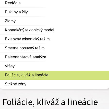
Reológia
Pukliny a žily
Zlomy
Kontrakčný tektonický model
Extenzný tektonický režim
Smerne posuvný režim
Paleonapäťová analýza
Vrásy
Foliácie, kliváž a lineácie
Strižné zóny
Foliácie, kliváž a lineácie