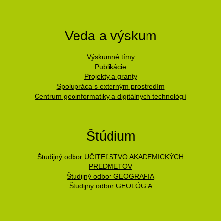
Veda a výskum
Výskumné tímy
Publikácie
Projekty a granty
Spolupráca s externým prostredím
Centrum geoinformatiky a digitálnych technológií
Štúdium
Študijný odbor UČITEĽSTVO AKADEMICKÝCH
PREDMETOV
Študijný odbor GEOGRAFIA
Študijný odbor GEOLÓGIA