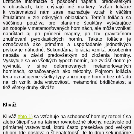
užitočné informácie o pôsobení napätia, predovšetkým
v oblastiach, kde chýbajú iné markery. Vzťah foliácie
k vrstevnatosti nám zase naznačuje vzťah k väčším
štruktúram v zle odkrytých oblastiach. Termín foliácia sa
väčšinou používa pre planárne štruktúry vytvárajúce
anizotropie v metamorfovaných horninách, ale môže vznikať
napríklad aj pri prúdení magmy, pri tzv. gravitačnom
zhutňovaní pyroklastických hornín. Takáto foliácia je
označovaná ako primárna a usporiadanie jednotlivých
prvkov je náhodné. Sekundárna foliácia vzniká pôsobením
napätia a závisí predovšetkým od zloženia horniny.
Vyskytuje sa vo všetkých typoch hornín, ale zvlášť dobre je
vyvinutá v silne deformovaných metamorfovaných
horninách, označovaných ako tektonity. Pojmom foliácia
teda označujeme všetky typy anizotropie hornín bez ohľadu
na ich vznik, teda vrstvovitosť, metamorfnú bridličnatosť a
tiež všetky druhy kliváže.
Kliváž
Kliváž
(foto 1)
sa vzťahuje na schopnosť horniny rozdeliť sa
alebo štiepiť sa na takmer rovnobežné plochy, nezávisle od
primárnej vrstvovitosti, ktorú často presekáva pod veľkým
uhlom. Ide doslova o štiepateľnosť. Je to druh sekundárne