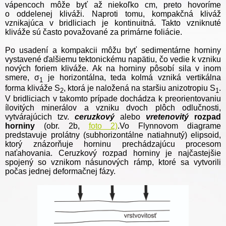
vápencoch môže byť až niekoľko cm, preto hovoríme
o oddelenej kliváži. Naproti tomu, kompakčná kliváž
vznikajúca v bridliciach je kontinuitná.
Takto vzniknuté
kliváže sú často považované za primárne foliácie.
Po usadení a kompakcii môžu byť sedimentárne horniny
vystavené ďalšiemu tektonickému napätiu, čo vedie k vzniku
nových foriem kliváže. Ak na horniny pôsobí sila v inom
smere, σ
je horizontálna, teda kolmá vzniká vertikálna
1
forma kliváže S
, ktorá je naložená na staršiu anizotropiu S
.
2
1
V bridliciach v takomto prípade dochádza k preorientovaniu
ílovitých minerálov a vzniku dvoch plôch odlučnosti,
vytvárajúcich tzv.
ceruzkový
alebo
vretenovitý
rozpad
horniny
(obr. 2b,
foto 2)
.Vo Flynnovom diagrame
predstavuje prolátny (subhorizontálne natiahnutý) elipsoid,
ktorý znázorňuje horninu prechádzajúcu procesom
naťahovania. Ceruzkový rozpad horniny je najčastejšie
spojený so vznikom násunových rámp, ktoré sa vytvorili
počas jednej deformačnej fázy.