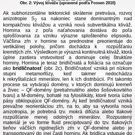
Obr. 2: Vývoj kliváže
(upravené podľa Fossen 2010)
Ak subhorizontálne tektonické skrátenie pretrváva, rozvoj
anizotropie S
sa nakoniec stane dominantným nad
2
kompakčnou klivážou a vzniká nová subvertikálna kliváž.
Hornina sa z poľa naťahovania dostáva do poľa
splošťovania za vzniku výrazne splošteného elipsoidu.
Väčšina zŕn v hornine sa prednostne preorientuje do
vertikálnej polohy, pričom dochádza k rozpúšťaniu
kremitých zŕn. Výsledkom je výrazná kontinuitná kliváž, ktorá
úplne zastiera vrstvovitosť a dominuje celej štruktúre
horniny. Hornina je teraz bridličnatá a foliácia sa označuje
ako
bridličnatosť
(obr. 2c). Bridličnatosť vzniká pri nízkom
stupni metamorfózy, keď takmer nedochádza
k rekryštalizácii minerálov, len k ich distribúcii. Pri takomto
procese sa vytvárajú domény, v ktorých dominujú kremeň
a živec – QF-domény (pretiahnutého alebo šošovkovitého
tvaru) a M-domény, bohaté na fylosilikáty, ktoré tvoria úzke
pásy obklopujúce QF-domény. Aj keď bridličnatosť vzniká
prevažne reorientáciou zŕn, na to, aby sa vytvorila nová
anizotropia, je potrebná tzv. mokrá difúzia alebo tlakové
rozpúšťanie menej odolných minerálov. Rozpustený
materiál je vo forme fluid precipitovaný do tzv. tlakových
tieňov väčších rigidnejších zŕn v QF-doméne alebo je
transportovaný do inej časti horniny. Ak bridlica vstupuje do