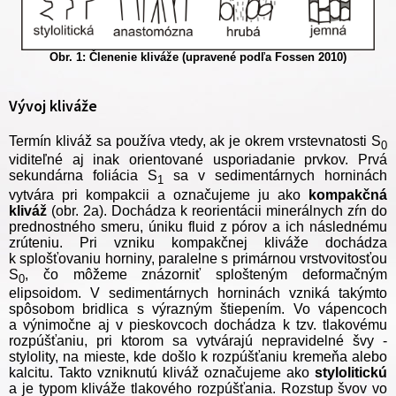
Obr. 1: Členenie kliváže
(upravené podľa Fossen 2010)
Vývoj kliváže
Termín kliváž sa používa vtedy, ak je okrem vrstevnatosti S
0
viditeľné aj inak orientované usporiadanie prvkov. Prvá
sekundárna foliácia S
sa v sedimentárnych horninách
1
vytvára pri kompakcii a označujeme ju ako
kompakčná
kliváž
(obr. 2a). Dochádza k reorientácii minerálnych zŕn do
prednostného smeru, úniku fluid z pórov a ich následnému
zrúteniu. Pri vzniku kompakčnej kliváže dochádza
k splošťovaniu horniny, paralelne s primárnou vrstvovitosťou
S
, čo môžeme znázorniť splošteným deformačným
0
elipsoidom. V sedimentárnych horninách vzniká takýmto
spôsobom bridlica s výrazným štiepením. Vo vápencoch
a výnimočne aj v pieskovcoch dochádza k tzv. tlakovému
rozpúšťaniu, pri ktorom sa vytvárajú nepravidelné švy -
stylolity, na mieste, kde došlo k rozpúšťaniu kremeňa alebo
kalcitu. Takto vzniknutú kliváž označujeme ako
stylolitickú
a je typom kliváže tlakového rozpúšťania. Rozstup švov vo