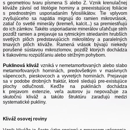
s geometriou tvaru písmena S alebo Z. Vznik krenulačnej
kliváže závisí od litológie horniny a preexistujúcej foliácie
s prednostným usporiadaním fylosilikátov. Tie vplyvom
zvyšujúceho sa napätia migrujú do ramien mikrovrások,
zatiaľ čo svetlé minerály (kremeň, kalcit...) sa premiestňujú
do ich zámkov. Takéto usporiadanie minerálov uľahčuje strih
pozdĺž ramien a prejavuje sa rytmickým striedaním hrubších
svetlých plôch predstavujúcich mikrolitóny a paralelných
tmavých plôch kliváže. Ramená vrások bývajú niekedy
porušené sústavou mikrozlomov, pozdĺž ktorých dochádza
k tlakovému rozpúšťaniu alebo strižným pohybom.
Puklinová kliváž
vzniká v nemetamorfovaných alebo slabo
metamorfovaných horninách, predovšetkým v masívnych
vápencoch, pieskovcoch a vyvretých horninách. Prejavuje
sa v podobe drobných fraktúr, ktoré sledujú pre-existujúce
plochy odlučnosti. Keďže na puklinách dochádza
k prejavom extenzie, veľa autorov ju nepovažuje za
skutočnú kliváž a takúto štruktúru zaraďujú medzi
systematické pukliny.
Kliváž osovej roviny